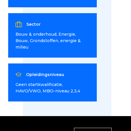
Sector
Bouw & onderhoud
Energie
Bouw
Grondstoffen, energie &
milieu
Opleidingsniveau
Geen startkwalificatie
HAVO/VWO
MBO-niveau 2,3,4