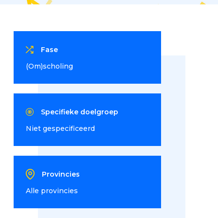
Fase
(Om)scholing
Specifieke doelgroep
Niet gespecificeerd
Provincies
Alle provincies