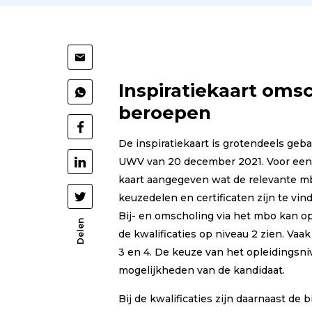
Deel
via
Inspiratiekaart oms
Deel
Mail
beroepen
via
Deel
WhatsApp
De inspiratiekaart is grotendeels ge
op
UWV van 20 december 2021. Voor een 
Deel
Facebook
kaart aangegeven wat de relevante mbo-
op
Deel
keuzedelen en certificaten zijn te vin
LinkedIn
Bij- en omscholing via het mbo kan op 
op
Delen
de kwalificaties op niveau 2 zien. Vaa
Twitter
3 en 4. De keuze van het opleidingsni
mogelijkheden van de kandidaat.
Bij de kwalificaties zijn daarnaast de