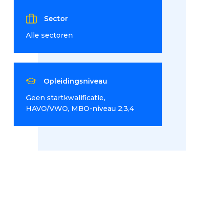
Sector
Alle sectoren
Opleidingsniveau
Geen startkwalificatie
HAVO/VWO
MBO-niveau 2,3,4