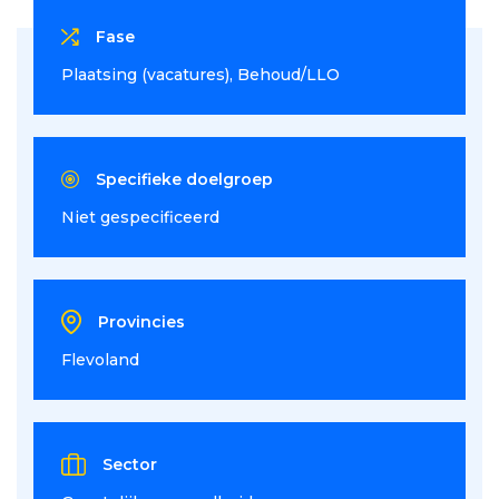
Fase
Plaatsing (vacatures)
Behoud/LLO
Specifieke doelgroep
Niet gespecificeerd
Provincies
Flevoland
Sector