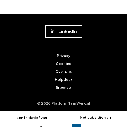
Volg
LinkedIn
Platform
naar
Footer
Werk
Privacy
menu
Cookies
Over ons
Helpdesk
Sitemap
© 2026
PlatformNaarWerk.nl
Met subsidie van
Een initiatief van