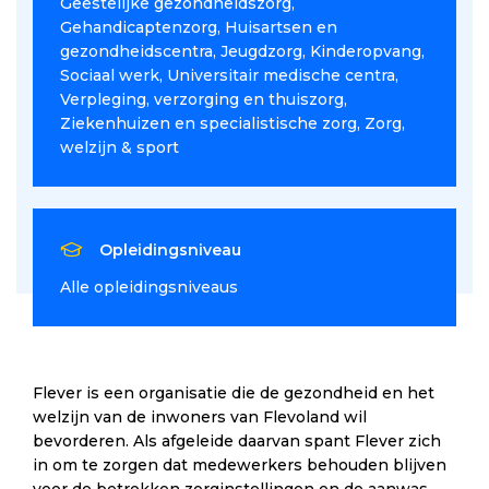
Geestelijke gezondheidszorg
Gehandicaptenzorg
Huisartsen en
gezondheidscentra
Jeugdzorg
Kinderopvang
Sociaal werk
Universitair medische centra
Verpleging, verzorging en thuiszorg
Ziekenhuizen en specialistische zorg
Zorg,
welzijn & sport
Opleidingsniveau
Alle opleidingsniveaus
Flever is een organisatie die de gezondheid en het
welzijn van de inwoners van Flevoland wil
bevorderen. Als afgeleide daarvan spant Flever zich
in om te zorgen dat medewerkers behouden blijven