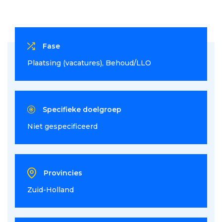
Fase
Plaatsing (vacatures)
Behoud/LLO
Specifieke doelgroep
Niet gespecificeerd
Provincies
Zuid-Holland