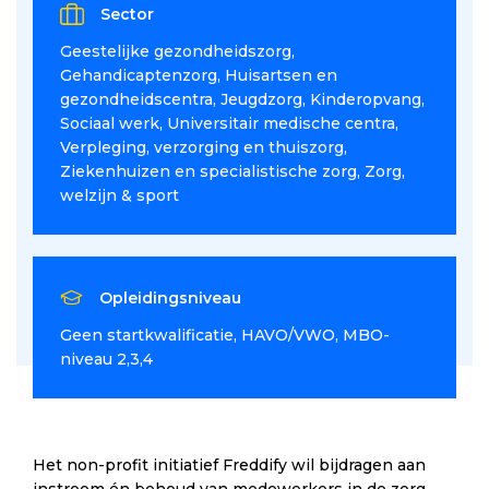
Sector
Geestelijke gezondheidszorg
Gehandicaptenzorg
Huisartsen en
gezondheidscentra
Jeugdzorg
Kinderopvang
Sociaal werk
Universitair medische centra
Verpleging, verzorging en thuiszorg
Ziekenhuizen en specialistische zorg
Zorg,
welzijn & sport
Opleidingsniveau
Geen startkwalificatie
HAVO/VWO
MBO-
niveau 2,3,4
Het non-profit initiatief Freddify wil bijdragen aan