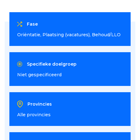
Fase
Oriëntatie
Plaatsing (vacatures)
Behoud/LLO
Specifieke doelgroep
Niet gespecificeerd
Provincies
Alle provincies