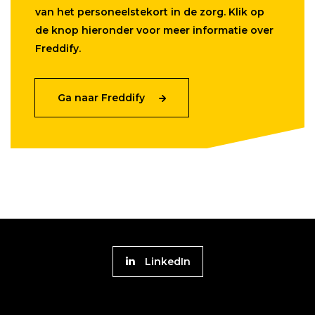
van het personeelstekort in de zorg. Klik op
de knop hieronder voor meer informatie over
Freddify.
Ga naar Freddify
Volg
LinkedIn
Platform
naar