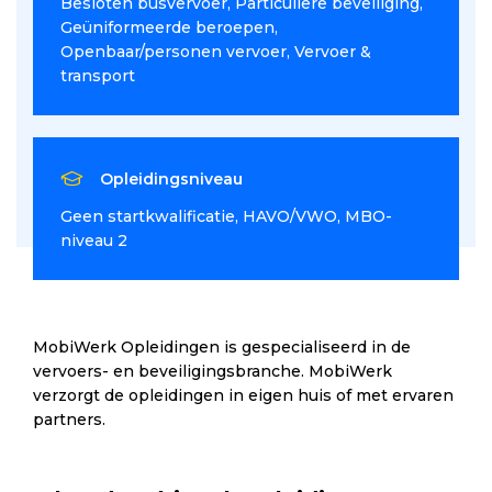
Besloten busvervoer
Particuliere beveiliging
Geüniformeerde beroepen
Openbaar/personen vervoer
Vervoer &
transport
Opleidingsniveau
Geen startkwalificatie
HAVO/VWO
MBO-
niveau 2
MobiWerk Opleidingen is gespecialiseerd in de
vervoers- en beveiligingsbranche. MobiWerk
verzorgt de opleidingen in eigen huis of met ervaren
partners.