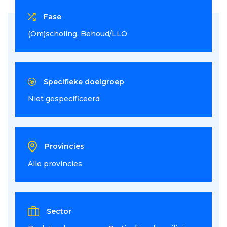
Fase
(Om)scholing
Behoud/LLO
Specifieke doelgroep
Niet gespecificeerd
Provincies
Alle provincies
Sector