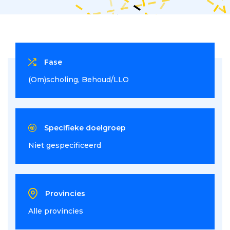
Fase
(Om)scholing
Behoud/LLO
Specifieke doelgroep
Niet gespecificeerd
Provincies
Alle provincies