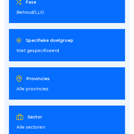
Fase
Behoud/LLO
Specifieke doelgroep
Niet gespecificeerd
Provincies
Alle provincies
Sector
Alle sectoren