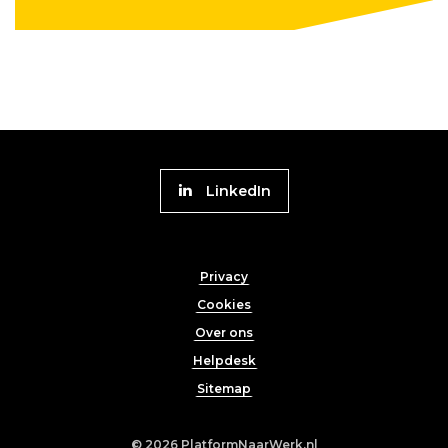
Volg
LinkedIn
Platform
naar
Footer
Werk
Privacy
menu
Cookies
Over ons
Helpdesk
Sitemap
© 2026
PlatformNaarWerk.nl