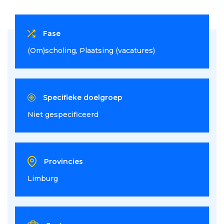
Fase
(Om)scholing
Plaatsing (vacatures)
Specifieke doelgroep
Niet gespecificeerd
Provincies
Limburg