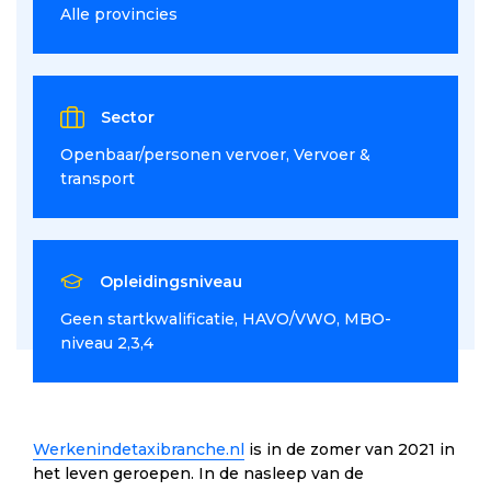
Alle provincies
Sector
Openbaar/personen vervoer
Vervoer &
transport
Opleidingsniveau
Geen startkwalificatie
HAVO/VWO
MBO-
niveau 2,3,4
Werkenindetaxibranche.nl
is in de zomer van 2021 in
het leven geroepen. In de nasleep van de