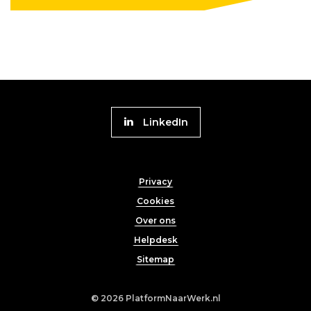
Volg
LinkedIn
Platform
naar
Footer
Werk
Privacy
menu
Cookies
Over ons
Helpdesk
Sitemap
© 2026
PlatformNaarWerk.nl