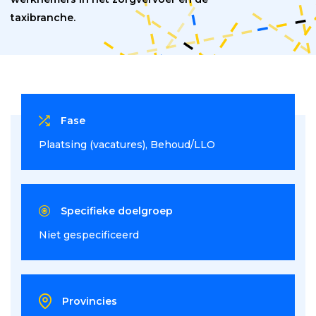
taxibranche.
Fase
Plaatsing (vacatures)
Behoud/LLO
Specifieke doelgroep
Niet gespecificeerd
Provincies